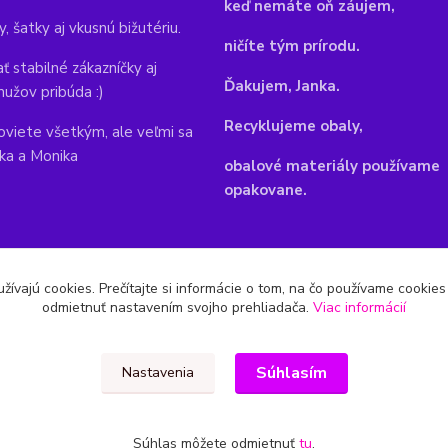
keď nemáte oň záujem,
y, šatky aj vkusnú bižutériu.
ničíte tým prírodu.
ť stabilné zákazníčky aj
Ďakujem, Janka.
mužov pribúda :)
Recyklujeme obaly,
viete všetkým, ale veľmi sa
nka a Monika
obalové materiály používame
opakovane.
žívajú cookies. Prečítajte si informácie o tom, na čo používame cookie
odmietnuť nastavením svojho prehliadača.
Viac informácií
Súhlasím
Nastavenia
Súhlas môžete odmietnuť
tu
.