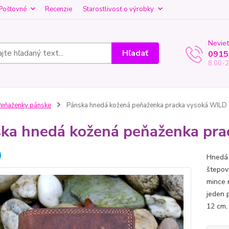
Poštovné
Recenzie
Starostlivosť o výrobky
Neviet
Hľadať
0915
8.00-2
eňaženky pánske
Pánska hnedá kožená peňaženka pracka vysoká WILD
ka hnedá kožená peňaženka pr
Hnedá 
štepov
mince 
jeden 
12 cm,