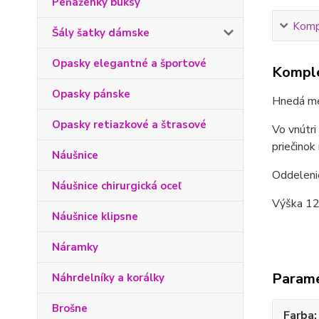
Peňaženky buksy
Kompl
Šály šatky dámske
Opasky elegantné a športové
Komple
Opasky pánske
Hnedá me
Opasky retiazkové a štrasové
Vo vnútri
priečinok 
Náušnice
Oddelenie
Náušnice chirurgická oceľ
Výška 12 
Náušnice klipsne
Náramky
Param
Náhrdelníky a korálky
Brošne
Farba