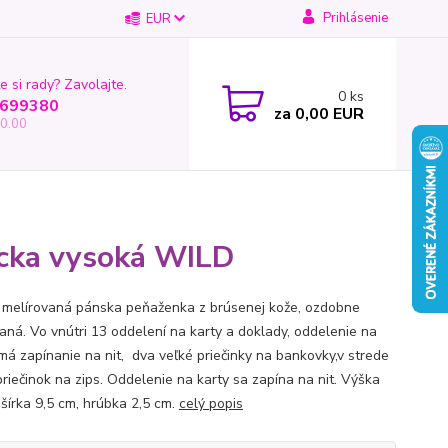
Prihlásenie
EUR
e si rady? Zavolajte.
0
ks
699380
za
0,00 EUR
0.00
acka vysoká WILD
melírovaná pánska peňaženka z brúsenej kože, ozdobne
aná. Vo vnútri 13 oddelení na karty a doklady, oddelenie na
má zapínanie na nit, dva veľké priečinky na bankovky,v strede
priečinok na zips. Oddelenie na karty sa zapína na nit. Výška
 šírka 9,5 cm, hrúbka 2,5 cm.
celý popis