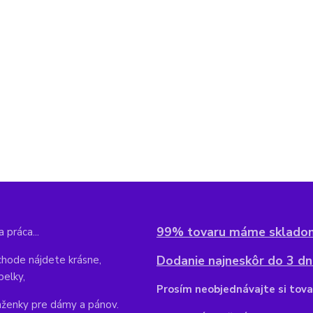
99% tovaru máme sklado
 práca...
Dodanie najneskôr do 3 dní
hode nájdete krásne,
belky,
Pr
osím neobjednávajte si tova
aženky pre dámy a pánov.