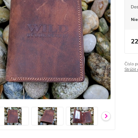
Dos
Nie
22
Číslo p
Strážiť