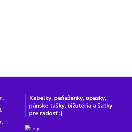
Kabelky, peňaženky, opasky,
m.
pánske tašky, bižutéria a šatky
.
pre radosť :)
r,