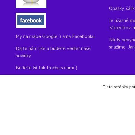
Opasky, šálik
Je úžasné ma
zákazníkov, 
My na mape Google :) a na Facebooku.
Nikdy nevyho
snažíme...Ja
Dajte nám like a budete vedieť naše
novinky.
Budete žiť tak trochu s nami :)
Adresa obchodu, tu nás môžete navštíviť:
Tieto stránky pou
Kláštorná 1, Prievidza 971 01
copyright © 2014-2022 kabelky1.sk