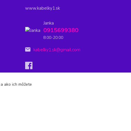
www.kabelky1.sk
Janka
0915699380
8.00-20.00
kabelky1.sk@gmail.com
s a ako ich môžete
Vytvorené na
Eshop-rychlo.sk