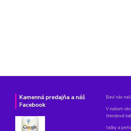
Kamenná predajňa a náš
Baví nás naša
Facebook
V našom obc
trendové ka
tašky a peň