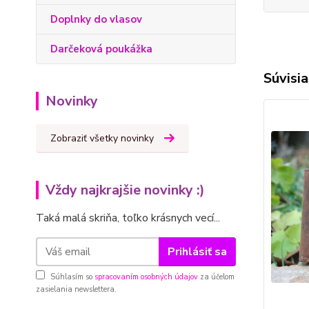
Doplnky do vlasov
Darčeková poukážka
Súvisia
Novinky
Zobraziť všetky novinky
Vždy najkrajšie novinky :)
Taká malá skriňa, toľko krásnych vecí...
Prihlásiť sa
Súhlasím so
spracovaním osobných údajov
za účelom
zasielania newslettera.