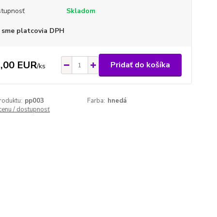
tupnosť
Skladom
 sme platcovia DPH
,00 EUR
Pridať do košíka
/
ks
roduktu:
pp003
Farba:
hnedá
 cenu / dostupnosť