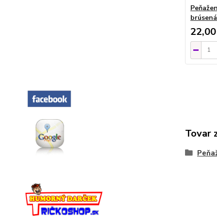
Peňažen
brúsená
22,00
Tovar 
Peňa