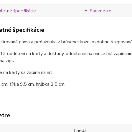
etné špecifikácie
Parametre
tné špecifikácie
lírovaná pánska peňaženka z brúsenej kože, ozdobne štepovaná
 13 oddelení na karty a doklady, oddelenie na mince má zapínanie
na zips.
 na karty sa zapína na nit.
cm, šírka 9,5 cm, hrúbka 2,5 cm.
etre
hnedá