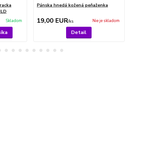
racka
Pánska hnedá kožená peňaženka
Pá
ILD
pr
19,00 EUR
2
Skladom
Nie je skladom
/
ks
šíka
Detail