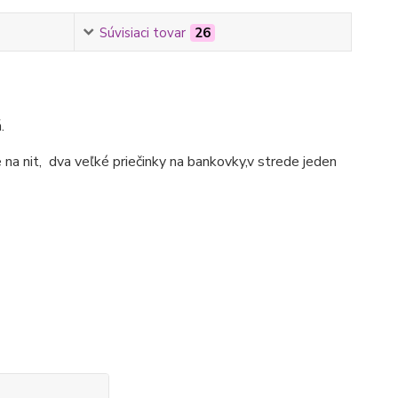
Súvisiaci tovar
26
.
 na nit, dva veľké priečinky na bankovky,v strede jeden