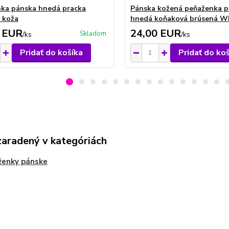
ka pánska hnedá pracka
Pánska kožená peňaženka p
 koža
hnedá koňaková brúsená W
 EUR
24,00 EUR
Skladom
/
ks
/
ks
Pridať do košíka
Pridať do ko
zaradený v kategóriách
ženky pánske