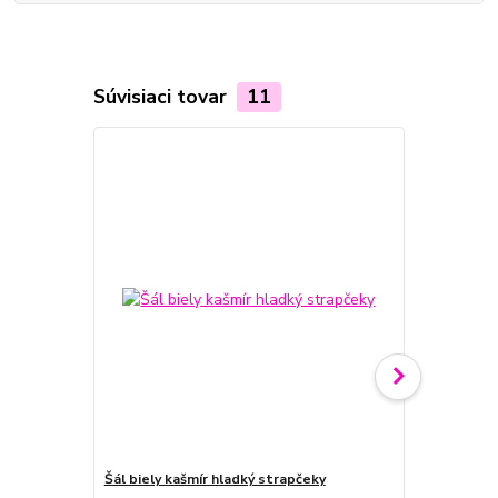
Súvisiaci tovar
11
Novinka
Šál biely kašmír hladký strapčeky
Šál čierny k