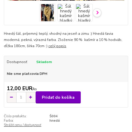
Hnedý šál, príjemný, teplý, vhodný na jeseň a zimu :) Hnedá ťavia
moderná, pekná, výrazná farba. Zloženie 90 % kašmír a 10 % hodváb,
dĺžka 180cm, šírka 70cm :)
celý popis
Dostupnosť
Skladom
Nie sme platcovia DPH
12,00 EUR
/
ks
Pridať do košíka
Číslo produktu:
Š004
Farba:
hnedá
Strážiť cenu / dostupnosť