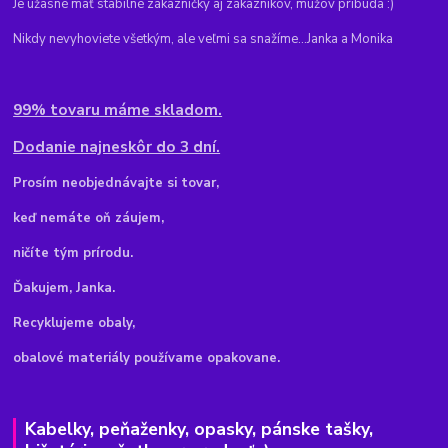
Je úžasné mať stabilné zákazníčky aj zákazníkov, mužov pribúda :)
Nikdy nevyhoviete všetkým, ale veľmi sa snažíme...Janka a Monika
99% tovaru máme skladom.
Dodanie najneskôr do 3 dní.
Pr
osím neobjednávajte si tovar,
keď nemáte oň záujem,
ničíte tým prírodu.
Ďakujem, Janka.
Recyklujeme obaly,
obalové materiály používame opakovane.
Kabelky, peňaženky, opasky, pánske tašky,