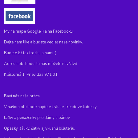
My na mape Google :) a na Facebooku.
Dajte nám like a budete vedieť naše novinky.
Budete žiť tak trochu s nami :)
Adresa obchodu, tu nás môžete navštíviť:
Kláštorná 1, Prievidza 971 01
Baví nás naša práca...
V našom obchode nájdete krásne, trendové kabelky,
tašky a peňaženky pre dámy a pánov.
Opasky, šáliky, šatky aj vkusnú bižutériu.