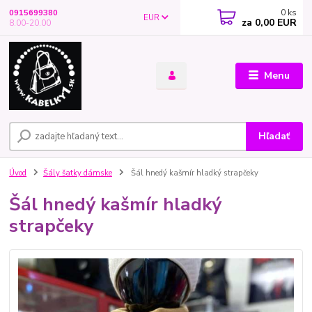
0
ks
0915699380
EUR
za
0,00 EUR
8.00-20.00
Menu
Hľadať
Úvod
Šály šatky dámske
Šál hnedý kašmír hladký strapčeky
Šál hnedý kašmír hladký
strapčeky