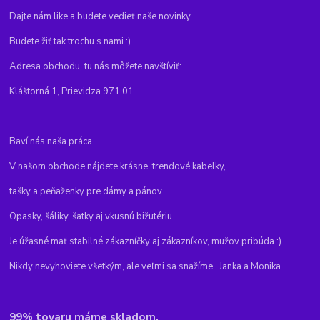
Dajte nám like a budete vedieť naše novinky.
Budete žiť tak trochu s nami :)
Adresa obchodu, tu nás môžete navštíviť:
Kláštorná 1, Prievidza 971 01
Baví nás naša práca...
V našom obchode nájdete krásne, trendové kabelky,
tašky a peňaženky pre dámy a pánov.
Opasky, šáliky, šatky aj vkusnú bižutériu.
Je úžasné mať stabilné zákazníčky aj zákazníkov, mužov pribúda :)
Nikdy nevyhoviete všetkým, ale veľmi sa snažíme...Janka a Monika
99% tovaru máme skladom.