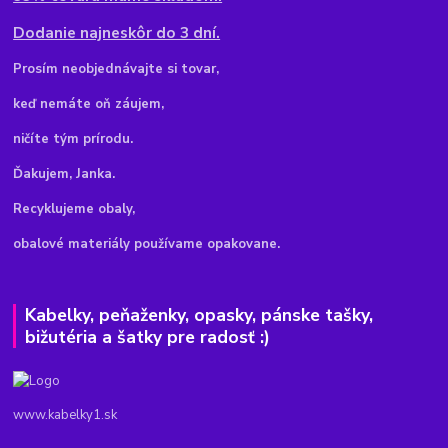
Dodanie najneskôr do 3 dní.
Pr
osím neobjednávajte si tovar,
keď nemáte oň záujem,
ničíte tým prírodu.
Ďakujem, Janka.
Recyklujeme obaly,
obalové materiály používame opakovane.
Kabelky, peňaženky, opasky, pánske tašky,
bižutéria a šatky pre radosť :)
www.kabelky1.sk