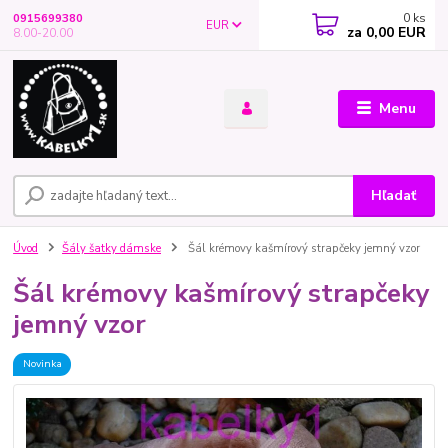
0
ks
0915699380
EUR
za
0,00 EUR
8.00-20.00
Menu
Hľadať
Úvod
Šály šatky dámske
Šál krémovy kašmírový strapčeky jemný vzor
Šál krémovy kašmírový strapčeky
jemný vzor
Novinka