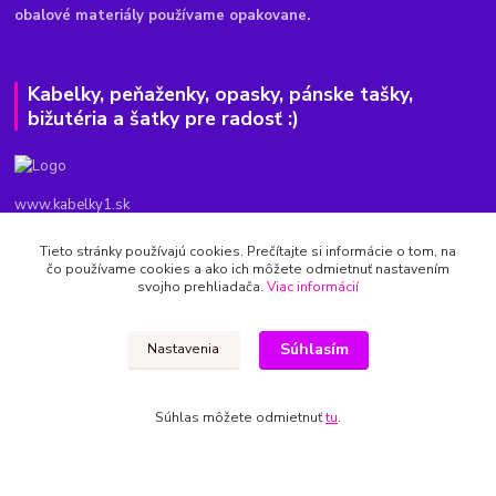
obalové materiály používame opakovane.
Kabelky, peňaženky, opasky, pánske tašky,
bižutéria a šatky pre radosť :)
www.kabelky1.sk
Tieto stránky používajú cookies. Prečítajte si informácie o tom, na
Janka
čo používame cookies a ako ich môžete odmietnuť nastavením
0915699380
svojho prehliadača.
Viac informácií
8.00-20.00
kabelky1.sk@gmail.com
Súhlasím
Nastavenia
Súhlas môžete odmietnuť
tu
.