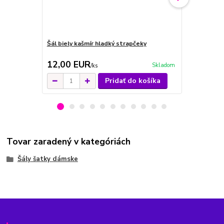
Šál biely kašmír hladký strapčeky
Šál čierny k
12,00 EUR
12,00 E
Skladom
/
ks
Pridať do košíka
Tovar zaradený v kategóriách
Šály šatky dámske