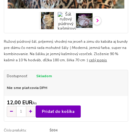
Ružový púdrový šál, príjemný, vhodný na jeseň a zimu do kabáta aj bundy
pre dámu čo nemá rada mohutné šály :) Moderná, jemná farba, super na
kombinovanie. Na šáliku je jemný kašmírový vzorček. Zloženie 90 %
kašmír a 10 % hodváb, dĺžka 180 cm, šírka 70 cm :)
celý popis
Dostupnosť
Skladom
Nie sme platcovia DPH
12,00 EUR
/
ks
Pridať do košíka
Číslo produktu:
Š004