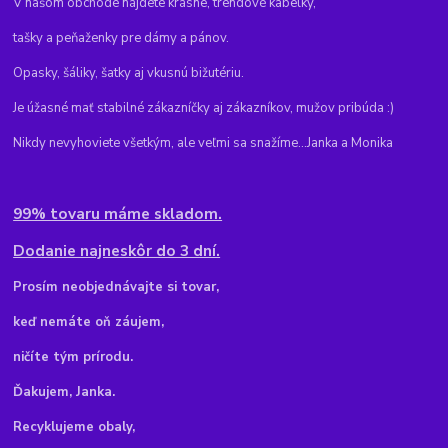
V našom obchode nájdete krásne, trendové kabelky,
tašky a peňaženky pre dámy a pánov.
Opasky, šáliky, šatky aj vkusnú bižutériu.
Je úžasné mať stabilné zákazníčky aj zákazníkov, mužov pribúda :)
Nikdy nevyhoviete všetkým, ale veľmi sa snažíme...Janka a Monika
99% tovaru máme skladom.
Dodanie najneskôr do 3 dní.
Pr
osím neobjednávajte si tovar,
keď nemáte oň záujem,
ničíte tým prírodu.
Ďakujem, Janka.
Recyklujeme obaly,