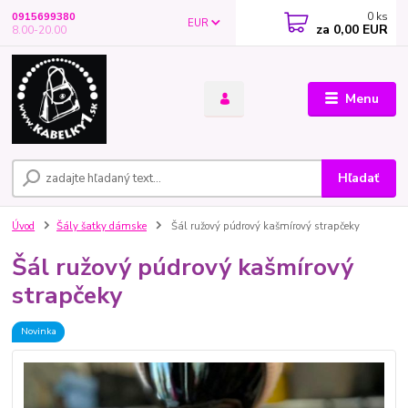
0
ks
0915699380
EUR
za
0,00 EUR
8.00-20.00
Menu
Hľadať
Úvod
Šály šatky dámske
Šál ružový púdrový kašmírový strapčeky
Šál ružový púdrový kašmírový
strapčeky
Novinka