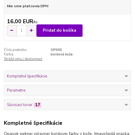
Nie sme platcovia DPH
16,00 EUR
/
ks
Pridať do košíka
Číslo produktu:
OP005
Farba:
bordová koža
Strážiť cenu / dostupnosť
Kompletné špecifikácie
Parametre
Súvisiaci tovar
17
Kompletné špecifikácie
Opasok peknej výraznej bordovej farby z kože, tmavošedá pracka.