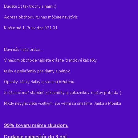
Budete žiť tak trochu s nami :)
Adresa obchodu, tu nás môžete navštíviť:
Kláštorná 1, Prievidza 971 01
Baví nás naša práca...
V našom obchode nájdete krásne, trendové kabelky,
tašky a peňaženky pre dámy a pánov.
Opasky, šáliky, šatky aj vkusnú bižutériu.
Je úžasné mať stabilné zákazníčky aj zákazníkov, mužov pribúda :)
Nikdy nevyhoviete všetkým, ale veľmi sa snažíme...Janka a Monika
99% tovaru máme skladom.
Dodanie najneskôr do 3 dní.