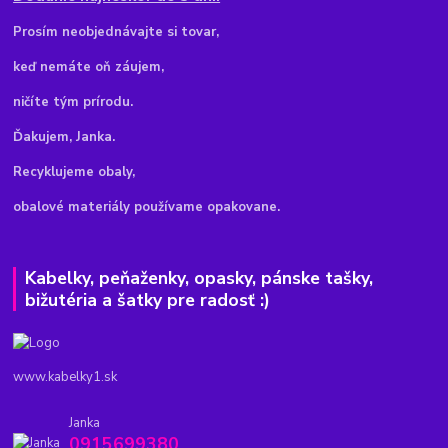
Pr
osím neobjednávajte si tovar,
keď nemáte oň záujem,
ničíte tým prírodu.
Ďakujem, Janka.
Recyklujeme obaly,
obalové materiály používame opakovane.
Kabelky, peňaženky, opasky, pánske tašky,
bižutéria a šatky pre radosť :)
www.kabelky1.sk
Janka
0915699380