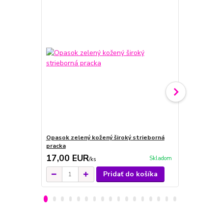
Opasok zelený kožený široký strieborná
Opasok zlat
pracka
17,00 EUR
19,00 E
Skladom
/
ks
Pridať do košíka