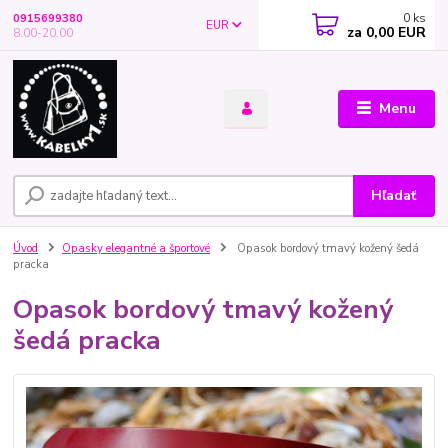
0
ks
0915699380
EUR
za
0,00 EUR
8.00-20.00
Menu
Hľadať
Úvod
Opasky elegantné a športové
Opasok bordový tmavý kožený šedá
pracka
Opasok bordový tmavý kožený
šedá pracka