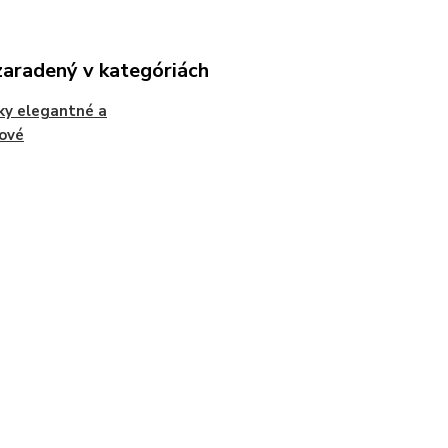
zaradený v kategóriách
ky elegantné a
ové