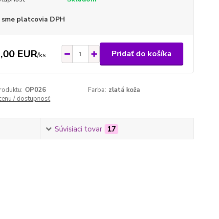
 sme platcovia DPH
,00 EUR
Pridať do košíka
/
ks
roduktu:
OP026
Farba:
zlatá koža
 cenu / dostupnosť
Súvisiaci tovar
17