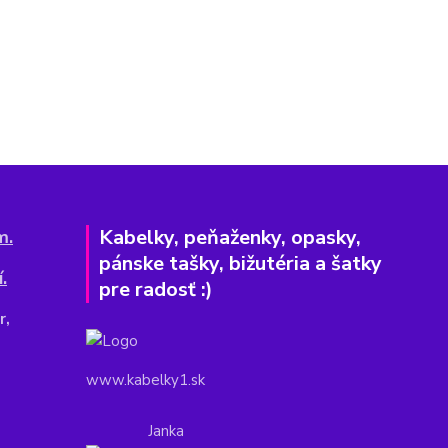
Kabelky, peňaženky, opasky,
m.
pánske tašky, bižutéria a šatky
.
pre radosť :)
r,
www.kabelky1.sk
Janka