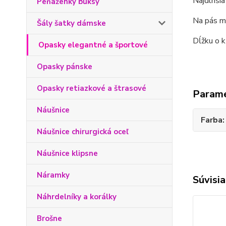
Najdlhšia
Peňaženky buksy
Na pás m
Šály šatky dámske
Dĺžku o 
Opasky elegantné a športové
Opasky pánske
Opasky retiazkové a štrasové
Param
Náušnice
Farba
Náušnice chirurgická oceľ
Náušnice klipsne
Náramky
Súvisia
Náhrdelníky a korálky
Brošne