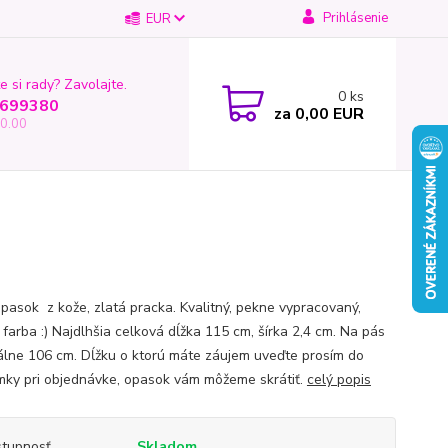
Prihlásenie
EUR
e si rady? Zavolajte.
0
ks
699380
za
0,00 EUR
0.00
opasok z kože, zlatá pracka. Kvalitný, pekne vypracovaný,
 farba :) Najdlhšia celková dĺžka 115 cm, šírka 2,4 cm. Na pás
lne 106 cm. Dĺžku o ktorú máte záujem uveďte prosím do
ky pri objednávke, opasok vám môžeme skrátiť.
celý popis
tupnosť
Skladom