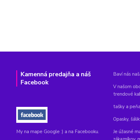
Kamenná predajňa a náš
Baví nás naša
Facebook
V našom obc
trendové ka
tašky a peň
Opasky, šálik
Je úžasné ma
My na mape Google :) a na Facebooku.
zákazníkov, 