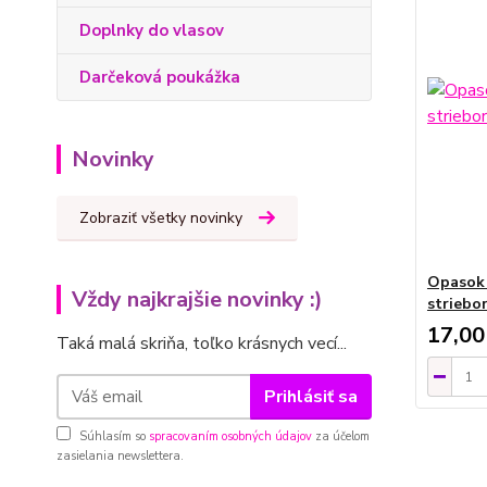
Doplnky do vlasov
Darčeková poukážka
Novinky
Zobraziť všetky novinky
Opasok 
Vždy najkrajšie novinky :)
striebo
17,00
Taká malá skriňa, toľko krásnych vecí...
Prihlásiť sa
Súhlasím so
spracovaním osobných údajov
za účelom
zasielania newslettera.