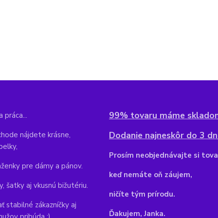
99% tovaru máme sklado
 práca...
Dodanie najneskôr do 3 dní
hode nájdete krásne,
belky,
Pr
osím neobjednávajte si tova
aženky pre dámy a pánov.
keď nemáte oň záujem,
y, šatky aj vkusnú bižutériu.
ničíte tým prírodu.
ť stabilné zákazníčky aj
Ďakujem, Janka.
mužov pribúda :)