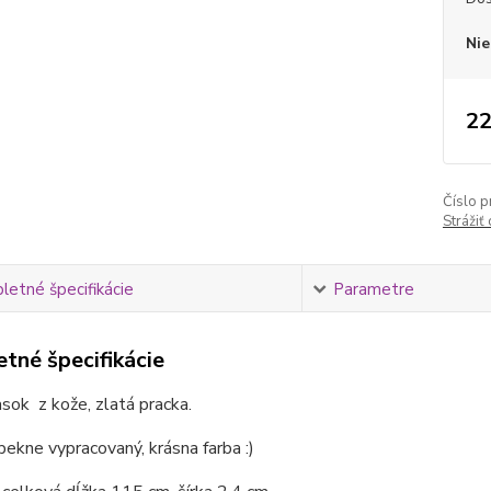
Nie
22
Číslo p
Strážiť
etné špecifikácie
Parametre
tné špecifikácie
sok z kože, zlatá pracka.
 pekne vypracovaný, krásna farba :)