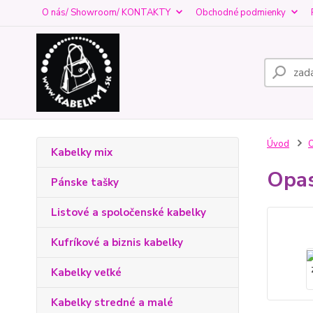
O nás/ Showroom/ KONTAKTY
Obchodné podmienky
Úvod
O
Kabelky mix
Opas
Pánske tašky
Listové a spoločenské kabelky
Kufríkové a biznis kabelky
Kabelky veľké
Kabelky stredné a malé