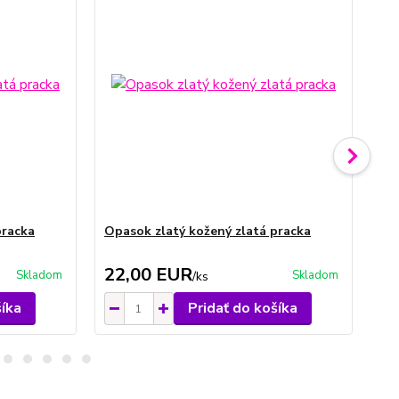
pracka
Opasok zlatý kožený zlatá pracka
Op
pr
22,00 EUR
1
Skladom
Skladom
/
ks
šíka
Pridať do košíka