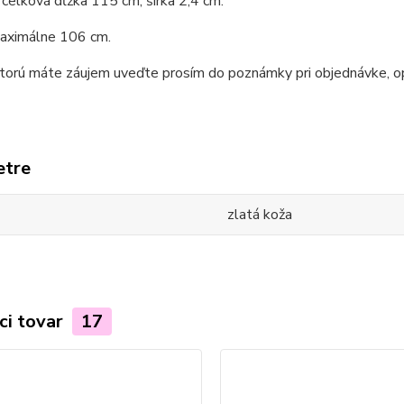
 celková dĺžka 115 cm, šírka 2,4 cm.
aximálne 106 cm.
ktorú máte záujem uveďte prosím do poznámky pri objednávke, 
etre
zlatá koža
ci tovar
17