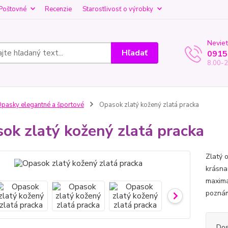
Poštovné
Recenzie
Starostlivosť o výrobky
Neviet
Hľadať
0915
8.00-2
pasky elegantné a športové
Opasok zlatý kožený zlatá pracka
ok zlatý kožený zlatá pracka
Zlatý 
krásna
maximá
poznám
Dos