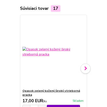
Súvisiaci tovar
17
Opasok zelený kožený široký strieborná
Opasok zlat
pracka
17,00 EUR
19,00 E
Skladom
/
ks