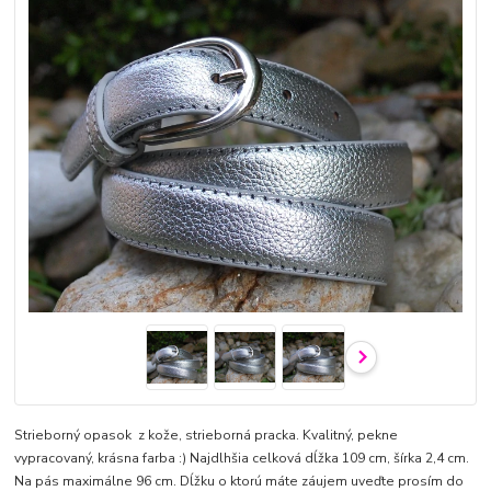
Strieborný opasok z kože, strieborná pracka. Kvalitný, pekne
vypracovaný, krásna farba :) Najdlhšia celková dĺžka 109 cm, šírka 2,4 cm.
Na pás maximálne 96 cm. Dĺžku o ktorú máte záujem uveďte prosím do