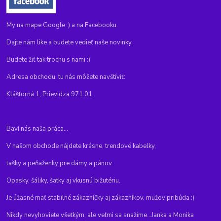
My na mape Google :) a na Facebooku.
Dajte nám like a budete vedieť naše novinky.
Budete žiť tak trochu s nami :)
Adresa obchodu, tu nás môžete navštíviť:
Kláštorná 1, Prievidza 971 01
Baví nás naša práca...
V našom obchode nájdete krásne, trendové kabelky,
tašky a peňaženky pre dámy a pánov.
Opasky, šáliky, šatky aj vkusnú bižutériu.
Je úžasné mať stabilné zákazníčky aj zákazníkov, mužov pribúda :)
Nikdy nevyhoviete všetkým, ale veľmi sa snažíme...Janka a Monika