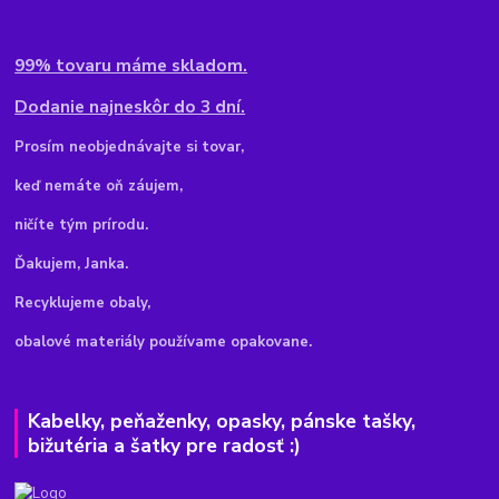
99% tovaru máme skladom.
Dodanie najneskôr do 3 dní.
Pr
osím neobjednávajte si tovar,
keď nemáte oň záujem,
ničíte tým prírodu.
Ďakujem, Janka.
Recyklujeme obaly,
obalové materiály používame opakovane.
Kabelky, peňaženky, opasky, pánske tašky,
bižutéria a šatky pre radosť :)