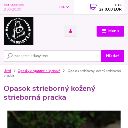
0
ks
0915699380
EUR
za
0,00 EUR
8.00-20.00
Menu
Hľadať
Úvod
Opasky elegantné a športové
Opasok strieborný kožený strieborná
pracka
Opasok strieborný kožený
strieborná pracka