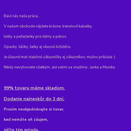
Baví nás naša práca...
V našom obchode nájdete krásne, trendové kabelky,
tašky a peňaženky pre dámy a pánov.
Opasky, šáliky, šatky aj vkusnú bižutériu.
Je úžasné mať stabilné zákazníčky aj zákazníkov, mužov pribúda :)
Nikdy nevyhoviete všetkým, ale veľmi sa snažíme...Janka a Monika
99% tovaru máme skladom.
Dodanie najneskôr do 3 dní.
Pr
osím neobjednávajte si tovar,
keď nemáte oň záujem,
ničíte tým prírodu.