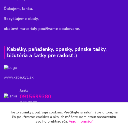
Ďakujem, Janka.
Recyklujeme obaly,
obalové materiály používame opakovane.
Kabelky, peňaženky, opasky, pánske tašky,
bižutéria a šatky pre radosť :)
www.kabelky1.sk
Janka
0915699380
8.00-20.00
Tieto stránky používajú cookies. Prečítajte si informácie o tom, na
kabelky1.sk@gmail.com
čo používame cookies a ako ich môžete odmietnuť nastavením
svojho prehliadača.
Viac informácií