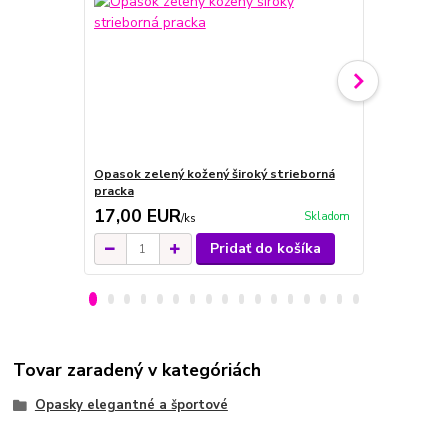
Opasok zelený kožený široký strieborná
Opasok zlat
pracka
17,00 EUR
19,00 E
Skladom
/
ks
Pridať do košíka
Tovar zaradený v kategóriách
Opasky elegantné a športové