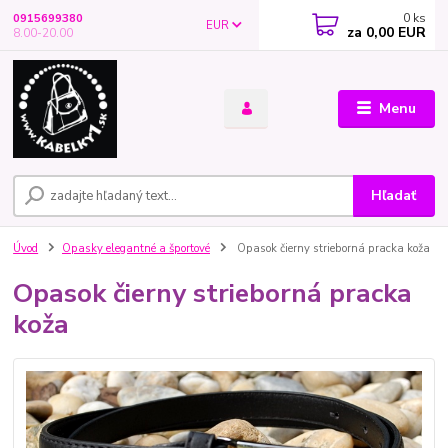
0
ks
0915699380
EUR
za
0,00 EUR
8.00-20.00
Menu
Hľadať
Úvod
Opasky elegantné a športové
Opasok čierny strieborná pracka koža
Opasok čierny strieborná pracka
koža