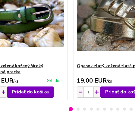
zelený kožený široký
Opasok zlatý kožený zlatá 
rná pracka
 EUR
19,00 EUR
Skladom
/
ks
/
ks
Pridať do košíka
Pridať do ko