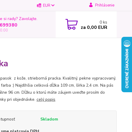
Prihlásenie
EUR
e si rady? Zavolajte.
0
ks
699380
za
0,00 EUR
0.00
ka
opasok z kože, strieborná pracka. Kvalitný, pekne vypracovaný,
 farba :) Najdlhšia celková dĺžka 109 cm, šírka 2,4 cm. Na pás
lne 96 cm. Dĺžku o ktorú máte záujem uveďte prosím do
ky pri objednávke.
celý popis
tupnosť
Skladom
 sme platcovia DPH