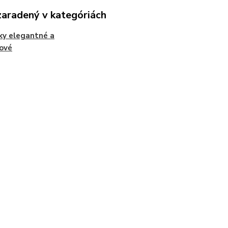
zaradený v kategóriách
ky elegantné a
ové