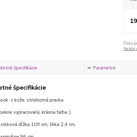
19
Číslo p
Strážiť
etné špecifikácie
Parametre
tné špecifikácie
sok z kože, strieborná pracka.
 pekne vypracovaný, krásna farba :)
 celková dĺžka 109 cm, šírka 2,4 cm.
aximálne 96 cm.