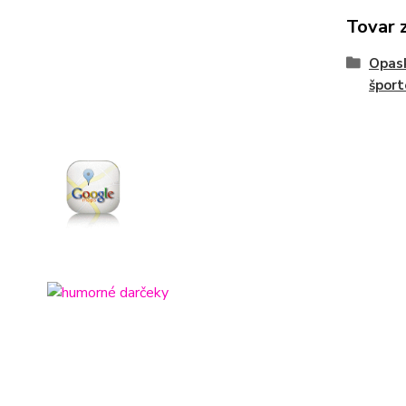
Tovar 
Opas
šport