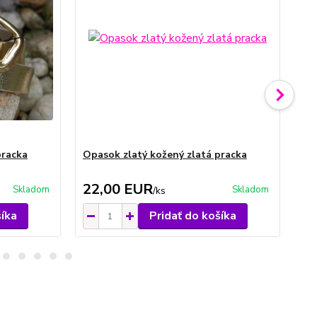
pracka
Opasok zlatý kožený zlatá pracka
Op
pr
22,00 EUR
1
Skladom
Skladom
/
ks
šíka
Pridať do košíka