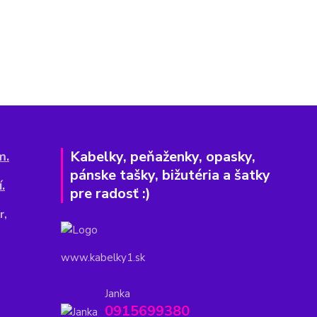
Kabelky, peňaženky, opasky,
m.
pánske tašky, bižutéria a šatky
.
pre radosť :)
r,
www.kabelky1.sk
Janka
0915699380