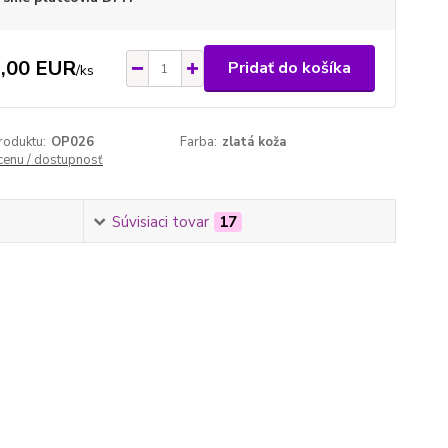
,00 EUR
Pridať do košíka
/
ks
roduktu:
OP026
Farba:
zlatá koža
 cenu / dostupnosť
Súvisiaci tovar
17