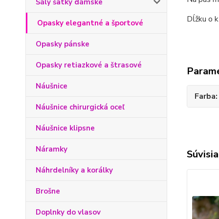
Šály šatky dámske
Dĺžku o 
Opasky elegantné a športové
Opasky pánske
Opasky retiazkové a štrasové
Param
Náušnice
Farba
Náušnice chirurgická oceľ
Náušnice klipsne
Náramky
Súvisia
Náhrdelníky a korálky
Brošne
Doplnky do vlasov