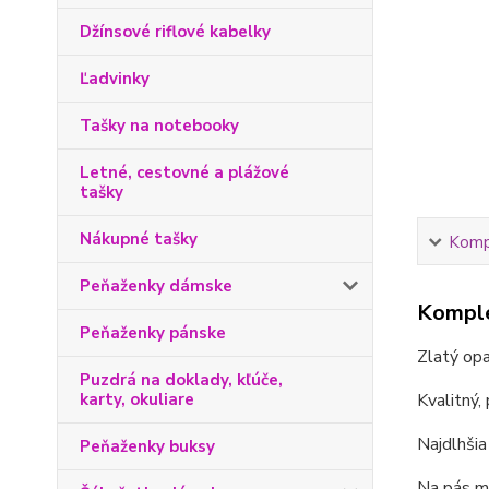
Džínsové riflové kabelky
Ľadvinky
Tašky na notebooky
Letné, cestovné a plážové
tašky
Nákupné tašky
Kompl
Peňaženky dámske
Komple
Peňaženky pánske
Zlatý opa
Puzdrá na doklady, kľúče,
karty, okuliare
Kvalitný,
Najdlhšia
Peňaženky buksy
Na pás m