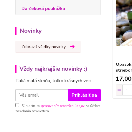
Darčeková poukážka
Novinky
Zobraziť všetky novinky
Opasok 
Vždy najkrajšie novinky :)
striebo
17,00
Taká malá skriňa, toľko krásnych vecí...
Prihlásiť sa
Súhlasím so
spracovaním osobných údajov
za účelom
zasielania newslettera.