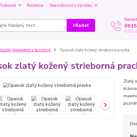
Poštovné
Recenzie
Starostlivosť o výrobky
Neviet
Hľadať
0915
8.00-2
pasky elegantné a športové
Opasok zlatý kožený strieborná pracka
ok zlatý kožený strieborná prac
Zlatý 
krásna
maximá
poznám
Dos
Nie