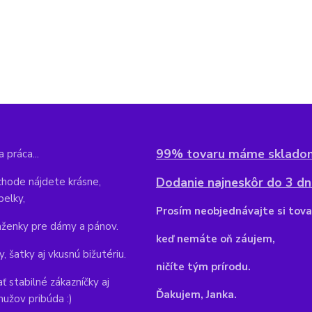
99% tovaru máme sklado
 práca...
Dodanie najneskôr do 3 dní
hode nájdete krásne,
belky,
Pr
osím neobjednávajte si tova
aženky pre dámy a pánov.
keď nemáte oň záujem,
y, šatky aj vkusnú bižutériu.
ničíte tým prírodu.
ť stabilné zákazníčky aj
Ďakujem, Janka.
mužov pribúda :)