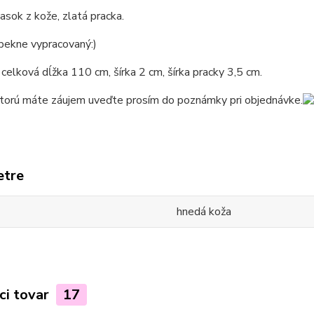
asok z kože, zlatá pracka.
 pekne vypracovaný:)
 celková dĺžka 110 cm, šírka 2 cm, šírka pracky 3,5 cm.
ktorú máte záujem uveďte prosím do poznámky pri objednávke.
etre
hnedá koža
ci tovar
17