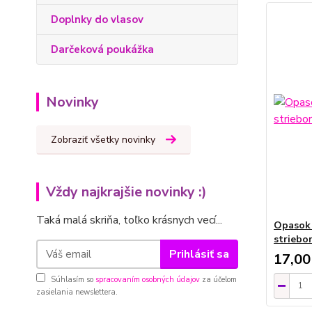
Doplnky do vlasov
Darčeková poukážka
Novinky
Zobraziť všetky novinky
Vždy najkrajšie novinky :)
Taká malá skriňa, toľko krásnych vecí...
Opasok 
striebo
Prihlásiť sa
17,00
Súhlasím so
spracovaním osobných údajov
za účelom
zasielania newslettera.