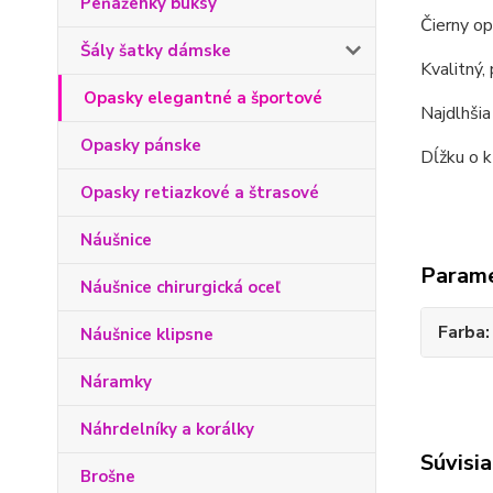
Peňaženky buksy
Čierny op
Šály šatky dámske
Kvalitný,
Opasky elegantné a športové
Najdlhšia
Opasky pánske
Dĺžku o 
Opasky retiazkové a štrasové
Náušnice
Param
Náušnice chirurgická oceľ
Farba
Náušnice klipsne
Náramky
Náhrdelníky a korálky
Súvisia
Brošne