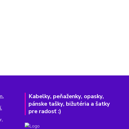
Kabelky, peňaženky, opasky,
m.
pánske tašky, bižutéria a šatky
.
pre radosť :)
r,