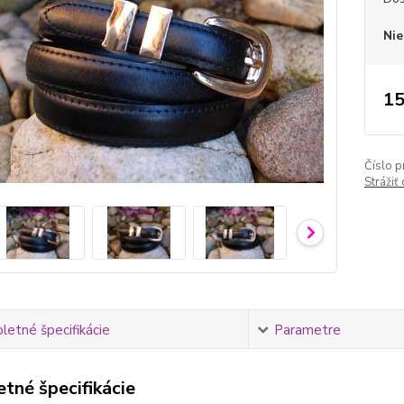
Nie
15
Číslo p
Strážiť
etné špecifikácie
Parametre
tné špecifikácie