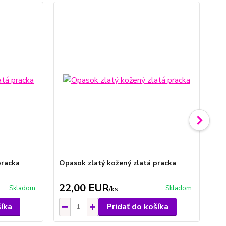
pracka
Opasok zlatý kožený zlatá pracka
Op
pr
22,00 EUR
1
Skladom
Skladom
/
ks
šíka
Pridať do košíka