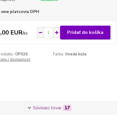
 sme platcovia DPH
,00 EUR
Pridať do košíka
/
ks
roduktu:
OP026
Farba:
hnedá koža
 cenu / dostupnosť
Súvisiaci tovar
17