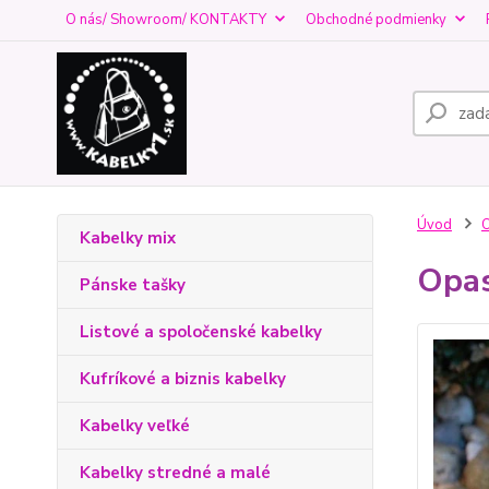
O nás/ Showroom/ KONTAKTY
Obchodné podmienky
Úvod
O
Kabelky mix
Opas
Pánske tašky
Listové a spoločenské kabelky
Kufríkové a biznis kabelky
Kabelky veľké
Kabelky stredné a malé