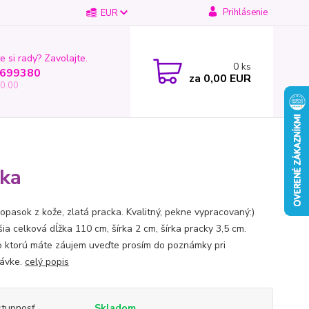
Prihlásenie
EUR
e si rady? Zavolajte.
0
ks
699380
za
0,00 EUR
0.00
cka
 opasok z kože, zlatá pracka. Kvalitný, pekne vypracovaný:)
ia celková dĺžka 110 cm, šírka 2 cm, šírka pracky 3,5 cm.
o ktorú máte záujem uveďte prosím do poznámky pri
ávke.
celý popis
tupnosť
Skladom