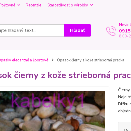
Poštovné
Recenzie
Starostlivosť o výrobky
Neviet
Hľadať
0915
8.00-2
pasky elegantné a športové
Opasok čierny z kože strieborná pracka
ok čierny z kože strieborná pra
Čierny
Najdlhš
Dĺžku 
objedn
Dos