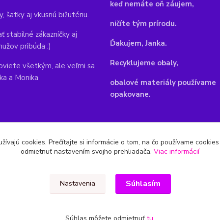
keď nemáte oň záujem,
y, šatky aj vkusnú bižutériu.
ničíte tým prírodu.
ť stabilné zákazníčky aj
Ďakujem, Janka.
mužov pribúda :)
Recyklujeme obaly,
viete všetkým, ale veľmi sa
nka a Monika
obalové materiály používame
opakovane.
žívajú cookies. Prečítajte si informácie o tom, na čo používame cookie
odmietnuť nastavením svojho prehliadača.
Viac informácií
Súhlasím
Nastavenia
Súhlas môžete odmietnuť
tu
.