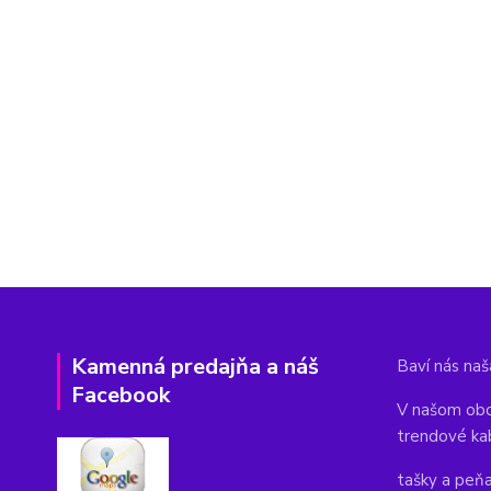
Kamenná predajňa a náš
Baví nás naša
Facebook
V našom obc
trendové ka
tašky a peň