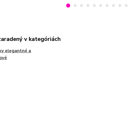
zaradený v kategóriách
ky elegantné a
ové