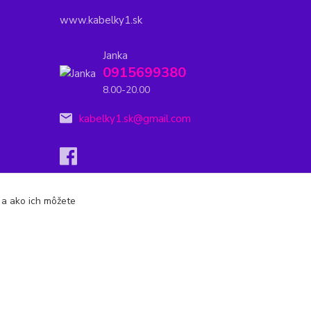
www.kabelky1.sk
Janka
0915699380
8.00-20.00
kabelky1.sk@gmail.com
s a ako ich môžete
Vytvorené na
Eshop-rychlo.sk