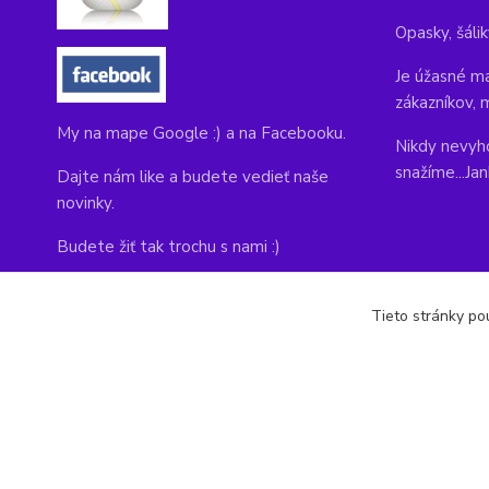
Opasky, šálik
Je úžasné ma
zákazníkov, 
My na mape Google :) a na Facebooku.
Nikdy nevyho
snažíme...Ja
Dajte nám like a budete vedieť naše
novinky.
Budete žiť tak trochu s nami :)
Adresa obchodu, tu nás môžete navštíviť:
Tieto stránky pou
Kláštorná 1, Prievidza 971 01
copyright © 2014-2022 kabelky1.sk