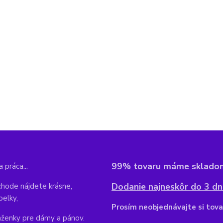
99% tovaru máme sklado
 práca...
Dodanie najneskôr do 3 dní
hode nájdete krásne,
belky,
Pr
osím neobjednávajte si tova
aženky pre dámy a pánov.